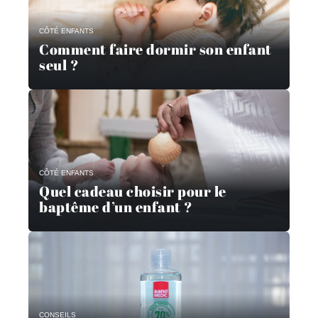
CÔTÉ ENFANTS
Comment faire dormir son enfant
seul ?
CÔTÉ ENFANTS
Quel cadeau choisir pour le
baptême d’un enfant ?
CONSEILS