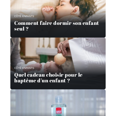
CÔTÉ ENFANTS
Comment faire dormir son enfant
seul ?
CÔTÉ ENFANTS
Quel cadeau choisir pour le
baptême d’un enfant ?