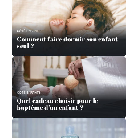
CÔTÉ ENFANTS
Comment faire dormir son enfant
seul ?
CÔTÉ ENFANTS
Quel cadeau choisir pour le
baptême d’un enfant ?