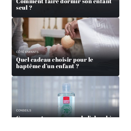
Comment faire dormir son enfant
seul ?
CÔTÉ ENFANTS
Quel cadeau choisir pour le
baptême d’un enfant ?
CONSEILS
Comment se procurer de l’alcool à
90 ?