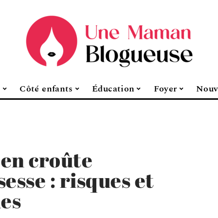
s
Côté enfants
Éducation
Foyer
Nouv
 en croûte
esse : risques et
ues