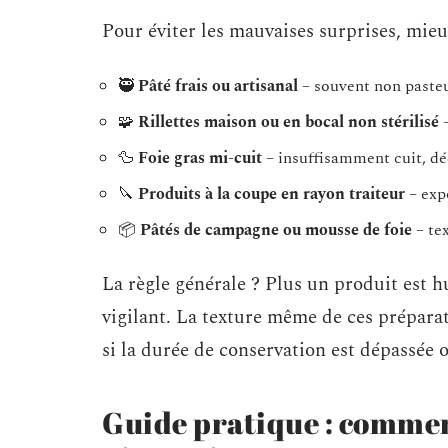
Pour éviter les mauvaises surprises, mieux
🥷
Pâté frais ou artisanal
– souvent non pasteur
🧩
Rillettes maison ou en bocal non stérilisé
–
🦆
Foie gras mi-cuit
– insuffisamment cuit, d
🔪
Produits à la coupe en rayon traiteur
– expo
📦
Pâtés de campagne ou mousse de foie
– tex
La règle générale ? Plus un produit est hu
vigilant. La texture même de ces préparat
si la durée de conservation est dépassée 
Guide pratique : comme