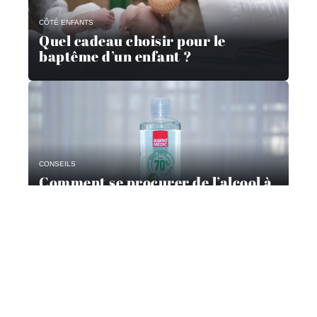
CÔTÉ ENFANTS
Quel cadeau choisir pour le
baptême d’un enfant ?
CONSEILS
Comment se procurer de l’alcool à
90 ?